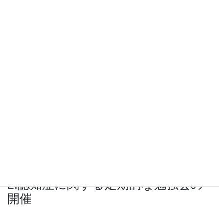
家族のつどいの様子
少人数のグループに分かれて日頃の想いなど話し合います。
認知症の家族を介護されている方同士の情報交換・おしゃべりの
会です。
同じ境遇の方の話を聞くことで気持ちが楽になったり、一人では
ないという気持ちになれます。
毎回20名前後の参加者があり、「こんな時どうしてる？」「昨
日、あんなことがあってね…」などおしゃべりに花が咲きます。
介護されている方ばかりですので、お気軽にご参加下さい。
2.認知症に関する定期的な勉強会の
開催