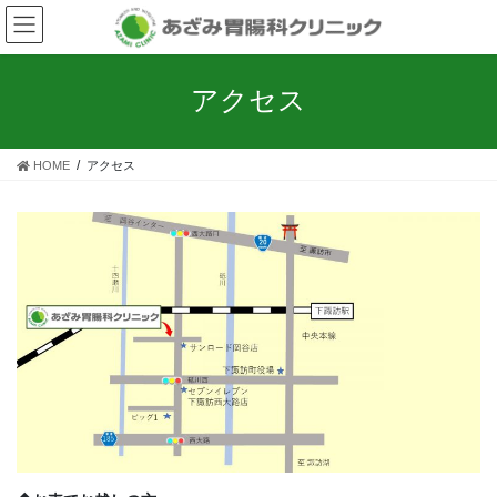
コ
ナ
ン
ビ
テ
ゲ
ン
ー
アクセス
ツ
シ
へ
ョ
ス
ン
HOME
アクセス
キ
に
ッ
移
プ
動